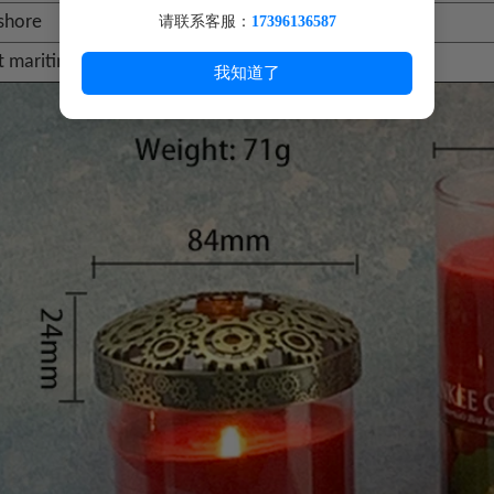
fshore
Shenzhen
请联系客服：
17396136587
t maritime
Transport maritime / aérien / Express
我知道了