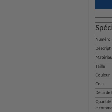
Spéci
Numéro d
Descript
Matéria
Taille
Couleur
Colis
Délai de 
Quantité
e comm