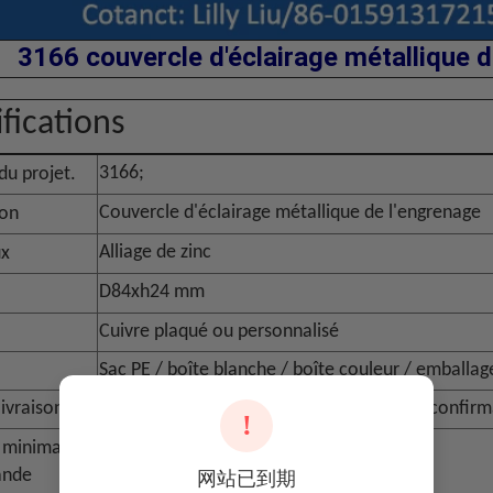
3166 couvercle d'éclairage métallique d
fications
3166;
u projet.
Couvercle d'éclairage métallique de l'engrenage
ion
Alliage de zinc
ux
D84xh24 mm
Cuivre plaqué ou personnalisé
Sac PE / boîte blanche / boîte couleur / emballag
livraison
20 - 40 jours après réception du dépôt et confirm
!
 minimale d
1 000 pièces
ande
网站已到期