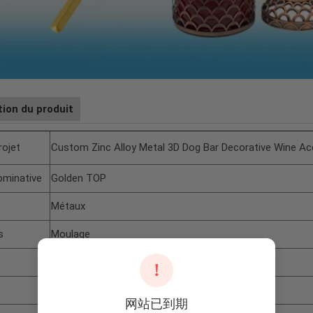
tion du produit
rojet
Custom Zinc Alloy Metal 3D Dog Bar Decorative Wine Acc
ominative
Golden TOP
Métaux
s
Moulage
Animaux
!
s
Bouchon de bouteille
网站已到期