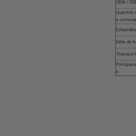
OEM / O
Quantité 
e comma
Échantill
Délai de l
Transport
Principau
s