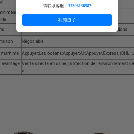
DM
Soutien
请联系客服：
17396136587
minimale d
1 000 pièces
nde
我知道了
ons
Bienvenue à nous contacter pour plus d'informations
ivraison
Négociable
 maritime
Appuyer;Les océans;Appuyer;Air;Appuyer;Express (DHL, U
x avantage
Vente directe en usine, protection de l'environnement de
e