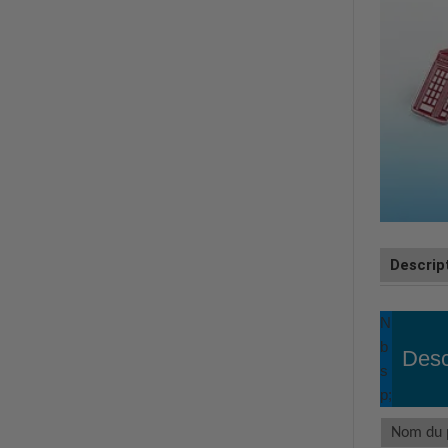
Descrip
N
b
Desc
s
p;
Nom du 