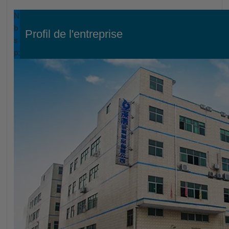
N
b
Profil de l'entreprise
s
p;