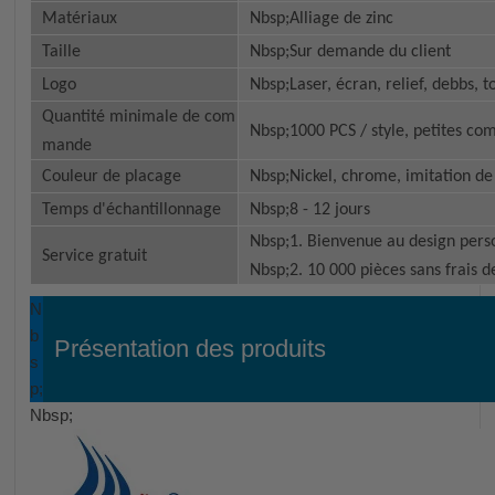
Matériaux
Nbsp;Alliage de zinc
Taille
Nbsp;Sur demande du client
Logo
Nbsp;Laser, écran, relief, debbs, t
Quantité minimale de com
Nbsp;1000 PCS / style, petites c
mande
Couleur de placage
Nbsp;Nickel, chrome, imitation de 
Temps d'échantillonnage
Nbsp;8 - 12 jours
Nbsp;1. Bienvenue au design perso
Service gratuit
Nbsp;2. 10 000 pièces sans frais 
N
b
Présentation des produits
s
p;
Nbsp;