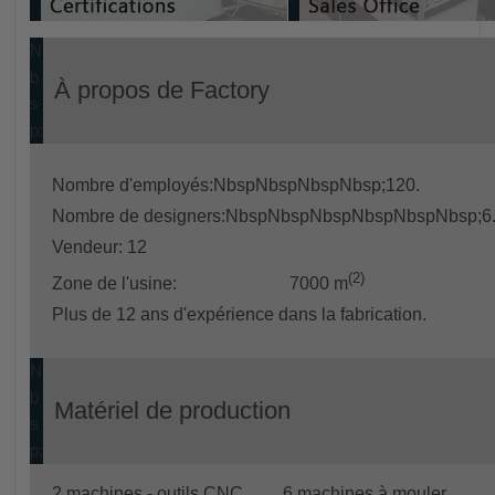
N
b
À propos de Factory
s
p;
Nombre d'employés:NbspNbspNbspNbsp;120.
Nombre de designers:NbspNbspNbspNbspNbspNbsp;6
Vendeur: 12
(2)
Zone de l'usine:
7000 m
Plus de 12 ans d'expérience dans la fabrication.
N
b
Matériel de production
s
p;
2 machines - outils CNC
6 machines à mouler