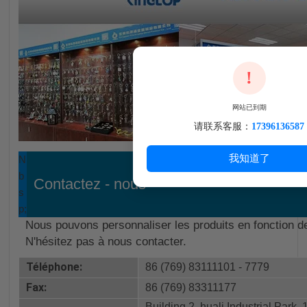
!
网站已到期
请联系客服：
17396136587
我知道了
N
b
Contactez - nous
s
p;
Nous pouvons personnaliser les produits en fonction d
N'hésitez pas à nous contacter.
Téléphone:
86 (769) 83111101 - 7779
Fax:
86 (769) 83311177
Building 2, huali Industrial Park