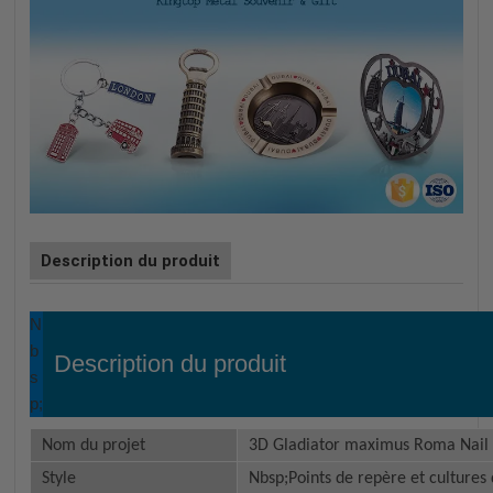
Description du produit
N
b
Description du produit
s
p;
Nom du projet
3D Gladiator maximus Roma Nail
Style
Nbsp;Points de repère et culture