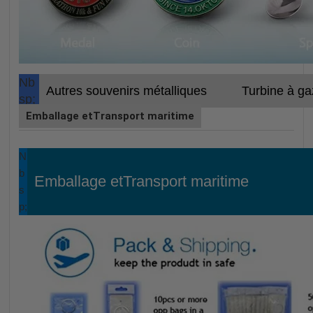
Nb
Autres souvenirs métalliques
Turbine à ga
sp;
Emballage etTransport maritime
N
b
Emballage etTransport maritime
s
p;