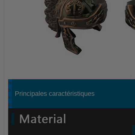
N
b
Principales caractéristiques
s
p;