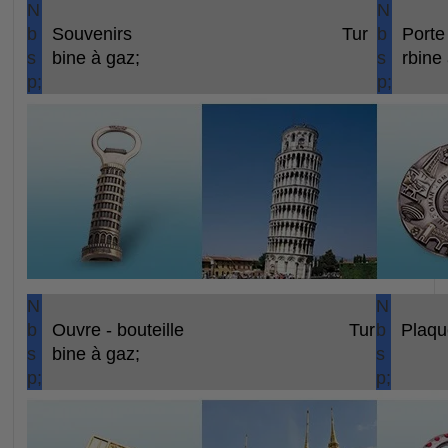
N
N
b
Souvenirs
Tur
b
Porte 
s
bine à gaz;
s
rbine
p;
p;
N
N
b
Ouvre - bouteille
Tur
b
Plaq
s
bine à gaz;
s
p;
p;