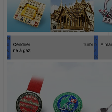
N
N
b
Cendrier
Turbi
b
Aiman
s
ne à gaz;
s
p;
p;