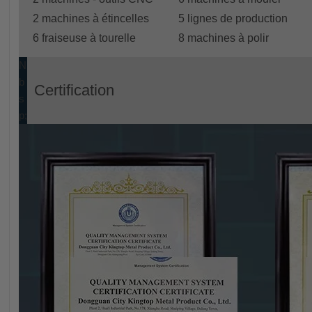
2 machines à étincelles
5 lignes de production
6 fraiseuse à tourelle
8 machines à polir
N
b
Certification
s
p;